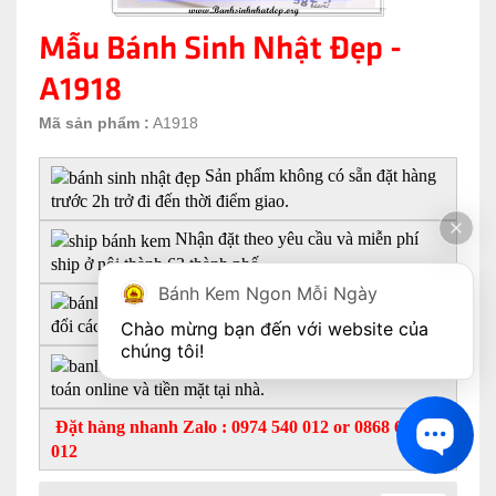
Mẫu Bánh Sinh Nhật Đẹp -
A1918
Mã sản phẩm :
A1918
Sản phẩm không có sẵn đặt hàng
trước 2h trở đi đến thời điểm giao.
Nhận đặt theo yêu cầu và miễn phí
ship ở nội thành 63 thành phố.
Bánh Kem Ngon Mỗi Ngày
Khách hàng có thể yêu cầu thay
đổi cách trang trí, size và hương vị.
Chào mừng bạn đến với website của 
chúng tôi!
Gửi hình trước khi giao hỗ trợ thanh
toán online và tiền mặt tại nhà.
Đặt hàng nhanh Zalo : 0974 540 012 or 0868 693
012