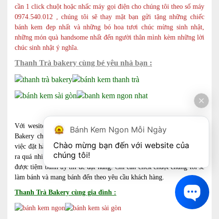
cần 1 click chuột hoặc nhấc máy gọi điện cho chúng tôi theo số máy
0974.540.012 , chúng tôi sẽ thay mặt bạn gửi tặng những chiếc
bánh kem đẹp nhất và những bó hoa tươi chúc mừng sinh nhật,
những món quà handsome nhất đến người thân mình kèm những lời
chúc sinh nhật ý nghĩa.
Thanh Trà bakery cùng bé yêu nhà bạn :
Với wesite này là một bước tiến lớn, shop bánh kem Thanh Trà
Bánh Kem Ngon Mỗi Ngày
Bakery chúng tôi muốn đưa đến cho khách hàng sự tiện lợi trong
Chào mừng bạn đến với website của 
việc đặt hàng và lựa chọn sản phẩm. Quý khách không cần phải bỏ
chúng tôi!
ra quá nhiều thời gian để lựa chọn mẫu bánh mình yêu thích và tìm
được tiệm bánh uy tín để đặt hàng. Chỉ cần click chuột chúng tôi sẽ
làm bánh và mang bánh đến theo yêu cầu khách hàng.
Thanh Trà Bakery cùng gia đình :