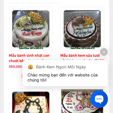
Mẫu bánh sinh nhật con
Mẫu bánh kem sữa tươi
chuột bằng kem tươi -
vắt hình con chuột - TV03
Bánh Kem Ngon Mỗi Ngày
TV02
560,000đ
560,000đ
Chào mừng bạn đến với website của 
chúng tôi!