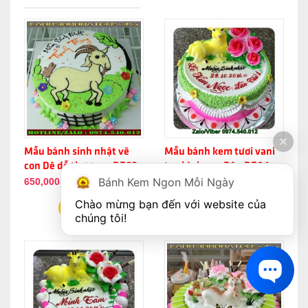
Mẫu bánh sinh nhật vẽ
Mẫu bánh kem tươi vani
con Dê dễ thương - DE03
tạo hình con Dê - DE04
Bánh Kem Ngon Mỗi Ngày
650,000đ
650,000đ
Chào mừng bạn đến với website của 
chúng tôi!