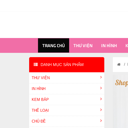
TRANG CHỦ
THƯ VIỆN
IN HÌNH
K
/
DANH MỤC SẢN PHẨM
THƯ VIỆN
IN HÌNH
KEM BẮP
THỂ LOẠI
CHỦ ĐỀ