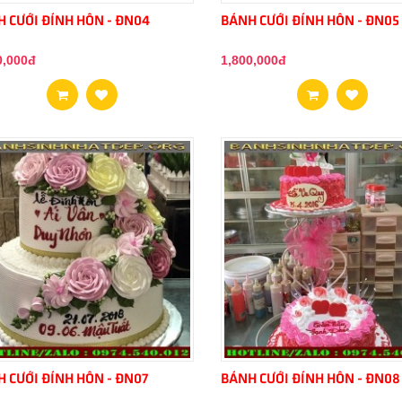
 CƯỚI ĐÍNH HÔN - ĐN04
BÁNH CƯỚI ĐÍNH HÔN - ĐN05
0,000đ
1,800,000đ
 CƯỚI ĐÍNH HÔN - ĐN07
BÁNH CƯỚI ĐÍNH HÔN - ĐN08