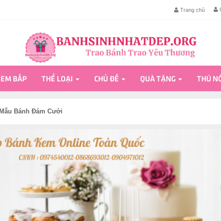
G
Trang chủ
EM BẮP
THỂ LOẠI
CHỦ ĐỀ
QUÀ TẶNG
THÚ N
Mẫu Bánh Đám Cưới