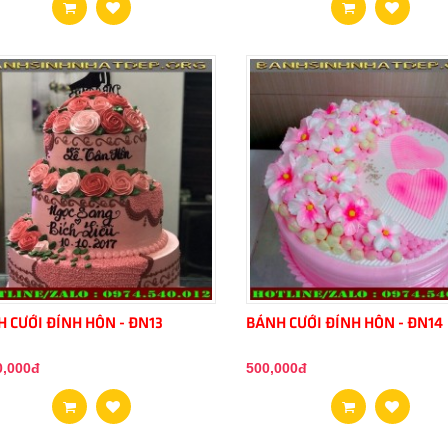
 CƯỚI ĐÍNH HÔN - ĐN13
BÁNH CƯỚI ĐÍNH HÔN - ĐN14
0,000đ
500,000đ