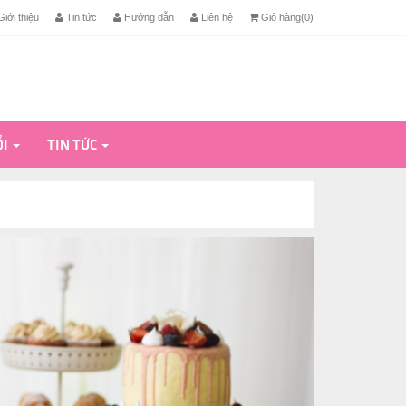
iới thiệu
Tin tức
Hướng dẫn
Liên hệ
Giỏ hàng(
0
)
ỔI
TIN TỨC