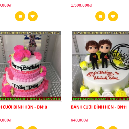
0,000đ
1,500,000đ
 CƯỚI ĐÍNH HÔN - ĐN10
BÁNH CƯỚI ĐÍNH HÔN - ĐN11
0,000đ
640,000đ