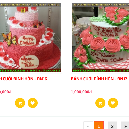
 CƯỚI ĐÍNH HÔN - ĐN16
BÁNH CƯỚI ĐÍNH HÔN - ĐN17
0,000đ
1,000,000đ
«
1
2
»