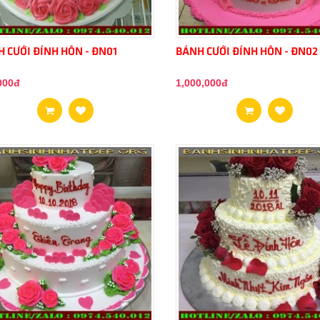
 CƯỚI ĐÍNH HÔN - ĐN01
BÁNH CƯỚI ĐÍNH HÔN - ĐN02
000đ
1,000,000đ